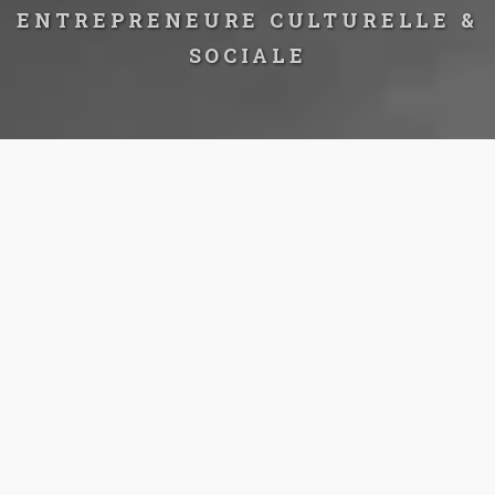
ENTREPRENEURE CULTURELLE &
SOCIALE
À PROPOS
Journaliste culturelle et entrepreneure sociale basée à
Alger. Je débute ma carrière dans les métiers d'écriture en
2014 en marge de celui d'enseignante P.E.P. que j'ai exercé
de 2011 à 2019 (dans la région saharienne de Timimoun).
Depuis, je collabore avec plusieurs médias nationaux et
internationaux tels que
Clam mag
,
Pan African Music
,