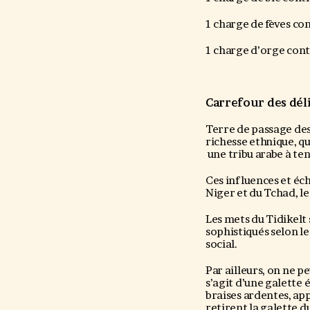
1 charge de fèves co
1 charge d’orge cont
Carrefour des dél
Terre de passage des
richesse ethnique, q
une tribu arabe à t
Ces influences et éch
Niger et du Tchad, l
Les mets du Tidikelt 
sophistiqués selon le
social.
Par ailleurs, on ne p
s’agit d’une galette 
braises ardentes, appe
retirent la galette d