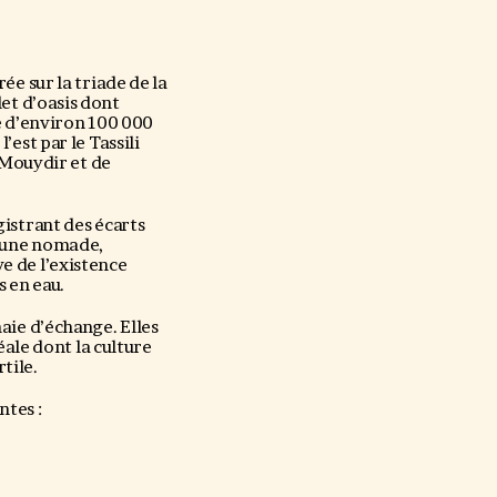
ée sur la triade de la
let d’oasis dont
ie d’environ 100 000
’est par le Tassili
u Mouydir et de
gistrant des écarts
l’une nomade,
ve de l’existence
s en eau.
aie d’échange. Elles
ale dont la culture
tile.
ntes :