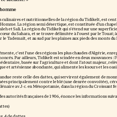
 l’homme
 culinaires et nutritionnelles de la région du Tidikelt, est centr
 l’Homme. La région semi désertique, est constituée d’un chape
aleh et Sali. La région du Tidikelt qui s’étend sur une superfic
cœur du Sahara, et se trouve délimitée à l’ouest par le Touat; à l
ar le Tademaït, et au sud par les plaines aux pieds des monts d
émente, c’est l’une des régions les plus chaudes d’Algérie, enre
oncés. Par ailleurs, Tidikelt est scindée en deux mouvances : 
 sédentaire, basée sur l’agriculture et dont l’atout majeur, relè
e et artésienne abondante, qui alimente les ksours et les oasi
épandue reste celle des dattes, qui servirent également de monn
quées principalement contre le blé (une denrée convoitée), céré
lénaire av.J-c. en Mésopotamie, dans la région du Croissant fer
des autorités françaises de 1906, énonce les informations suiva
attes)
re 4 de dattes