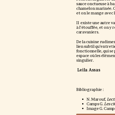
sauce onctueuse à bas
chamelon marinée. Ce
et on le mange avec l
Il existe une autre va
à l’étouffée, et on y
caravaniers.
De la cuisine rudiment
lien subtil qu’entre
fonctionnelle, qui se
espace où les élémen
singulier.
Leila Assas
Bibliographie :
N. Marouf,
Lect
Camps G.
Les ci
Image G. Camp