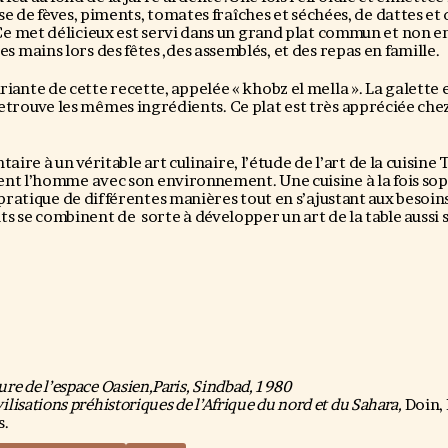
e de fèves, piments, tomates fraîches et séchées, de dattes et
 met délicieux est servi dans un grand plat commun et non en 
es mains lors des fêtes ,des assemblés, et des repas en famille.
riante de cette recette, appelée « khobz el mella ». La galette es
 retrouve les mêmes ingrédients. Ce plat est très appréciée che
aire à un véritable art culinaire, l’étude de l’art de la cuisine 
tient l’homme avec son environnement. Une cuisine à la fois sop
 pratique de différentes manières tout en s’ajustant aux besoin
ts se combinent de sorte à développer un art de la table aussi
ure de l’espace Oasien,Paris, Sindbad, 1980
vilisations préhistoriques de l’Afrique du nord et du Sahara,
Doin, 
s.