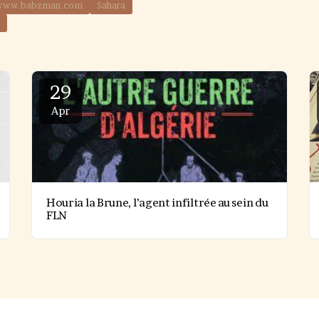
ur www.babzman.com
Sahara
29
Apr
Houria la Brune, l’agent infiltrée au sein du
FLN