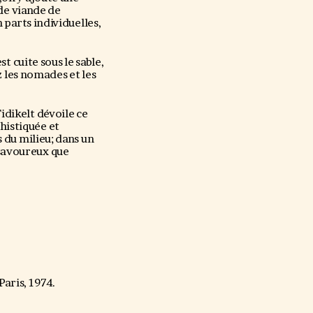
 de viande de
parts individuelles,
t cuite sous le sable,
z les nomades et les
Tidikelt dévoile ce
histiquée et
s du milieu; dans un
 savoureux que
Paris, 1974.