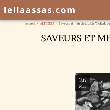
leilaassas.com
Accueil
ARTICLES
Saveurs et mets de la table Tidikelt, o
SAVEURS ET ME
26
May