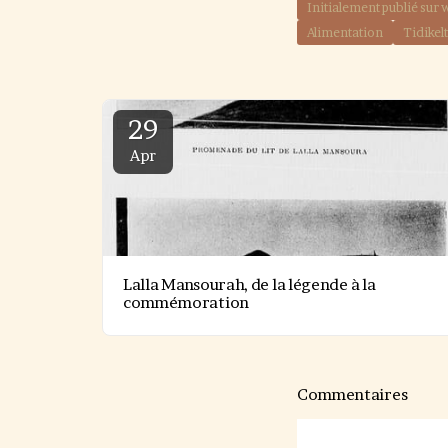
Initialement publié s
Alimentation
Tidikelt
29
Apr
Lalla Mansourah, de la légende à la
commémoration
Commentaires