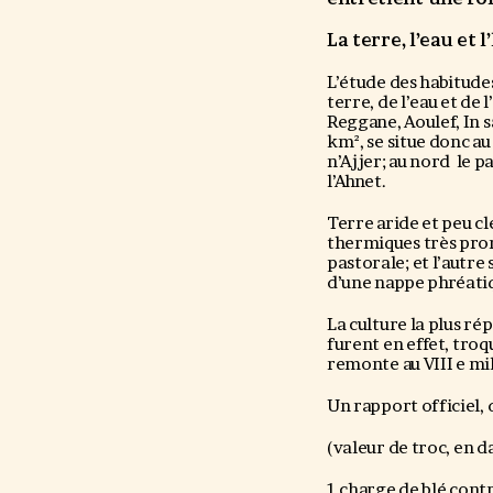
La terre, l’eau et
L’étude des habitudes
terre, de l’eau et de
Reggane, Aoulef, In s
km², se situe donc au 
n’Ajjer; au nord le p
l’Ahnet.
Terre aride et peu cl
thermiques très pron
pastorale; et l’autre
d’une nappe phréatiqu
La culture la plus r
furent en effet, tro
remonte au VIII e mil
Un rapport officiel, 
(valeur de troc, en d
1 charge de blé cont