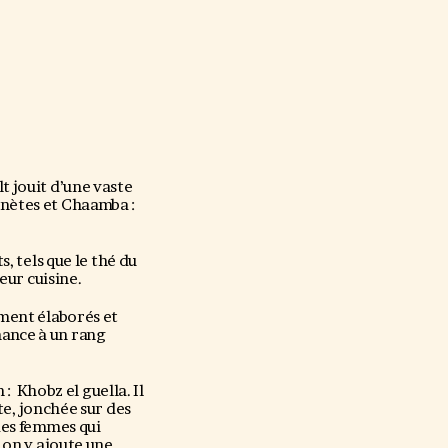
t jouit d’une vaste
énètes et Chaamba :
, tels que le thé du
eur cuisine.
ement élaborés et
nance à un rang
: Khobz el guella. Il
te, jonchée sur des
 des femmes qui
 ,on y ajoute une