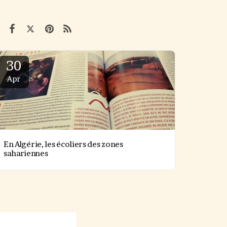
30
Apr
En Algérie, les écoliers des zones
sahariennes