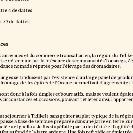
ntre 4 de dattes
re 3 de dattes
ices
 caravanes et du commerce transsaharien, la région du Tidikel
ui se détermine par la présence des communautés Touaregs, Z
endance nomade réputée pour l’élevage des dromadaires.
anges se traduisent par l’existence d’un large panel de produits
e fromage de les épices de l’Oranie permettant d’agrémenter l
sont donc à la fois simples et bourratifs, mais se veulent égal
s circonstances et occasions, pouvant refléter ainsi, l’apparte
eut séjourner à Tidikelt sans goûter au plat typique de la région 
épaisse à base de semoule préparée dans une jarre en terre-cui
lée « el guella ». Je fus stupéfaite par la dextérité et l’agilité
u feu au fond de la jarre ardente .Une fois refroidie et émiettée