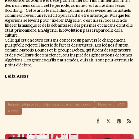
Révolution du Sourire et de se positionner sur l’instrumentalisation
des musiciens durant cette période, comme c’est arrivé dans le cas
Soolking.” Cette artiste multidisciplinaire vit les évènements actuels
comme un réveil : un réveil citoyen avant d’être artistique. Puisque les
Algériens se lèvent pour “libérer l’Algérie”, c’est aussi l’occasion de
libérer la musique et de la débarrasser des prismes et carcans dont elle
était prisonnière. En Algérie, la révolution passera par celle de la
culture.
Celle qui est en cours est sans conteste un pas vers le changement,
puisqu’elle rejette l’inertie de l’art et des artistes. Les icônes d’antan
comme Matoub Lounes et le groupe Debza, qui furent des agitateurs
et des éveilleurs de conscience, ont inspiré des générations de jeunes
Algériens. Les graines qu’ils ont semées, qui sait, sont peut-être sur le
point d’éclore.
Leila Assas
Initialement publié sur https://pan-african-music.com/
Musique
PAM
Algerie