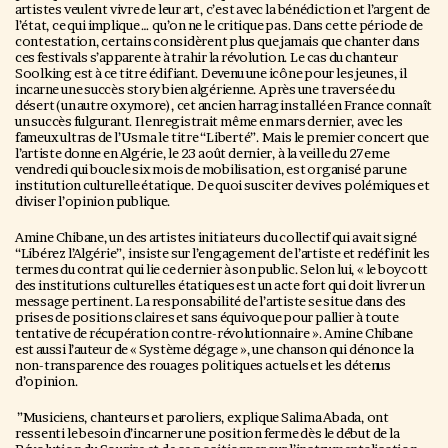
artistes veulent vivre de leur art, c’est avec la bénédiction et l’argent de
l’état, ce qui implique … qu’on ne le critique pas. Dans cette période de
contestation, certains considèrent plus que jamais que chanter dans
ces festivals s’apparente à trahir la révolution. Le cas du chanteur
Soolking est à ce titre édifiant. Devenu une icône pour les jeunes, il
incarne une succès story bien algérienne. Après une traversée du
désert (un autre oxymore), cet ancien harrag installé en France connaît
un succès fulgurant. Il enregistrait même en mars dernier, avec les
fameux ultras de l’Usma le titre “Liberté”. Mais le premier concert que
l’artiste donne en Algérie, le 23 août dernier, à la veille du 27eme
vendredi qui boucle six mois de mobilisation, est organisé par une
institution culturelle étatique. De quoi susciter de vives polémiques et
diviser l’opinion publique.
Amine Chibane, un des artistes initiateurs du collectif qui avait signé
“Libérez l’Algérie”, insiste sur l’engagement de l’artiste et redéfinit les
termes du contrat qui lie ce dernier à son public. Selon lui, « le boycott
des institutions culturelles étatiques est un acte fort qui doit livrer un
message pertinent. La responsabilité de l’artiste se situe dans des
prises de positions claires et sans équivoque pour pallier à toute
tentative de récupération contre-révolutionnaire ». Amine Chibane
est aussi l’auteur de « Système dégage », une chanson qui dénonce la
non-transparence des rouages politiques actuels et les détenus
d’opinion.
”Musiciens, chanteurs et paroliers, explique Salima Abada, ont
ressenti le besoin d’incarner une position ferme dès le début de la