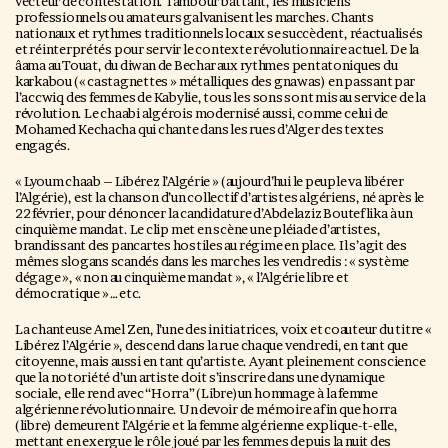
vecteur de contestation. Tambour battant, les musiciens
professionnels ou amateurs galvanisent les marches. Chants
nationaux et rythmes traditionnels locaux se succèdent, réactualisés
et réinterprétés pour servir le contexte révolutionnaire actuel. De la
âama au Touat, du diwan de Bechar aux rythmes pentatoniques du
karkabou (« castagnettes » métalliques des gnawas) en passant par
l’accwiq des femmes de Kabylie, tous les sons sont mis au service de la
révolution. Le chaabi algérois modernisé aussi, comme celui de
Mohamed Kechacha qui chante dans les rues d’Alger des textes
engagés.
« Lyoum chaab – Libérez l’Algérie » (aujourd’hui le peuple va libérer
l’Algérie), est la chanson d’un collectif d’artistes algériens, né après le
22 février, pour dénoncer la candidature d’Abdelaziz Bouteflika à un
cinquième mandat. Le clip met en scène une pléiade d’artistes,
brandissant des pancartes hostiles au régime en place. Il s’agit des
mêmes slogans scandés dans les marches les vendredis : « système
dégage », « non au cinquième mandat », « l’Algérie libre et
démocratique » …etc.
La chanteuse Amel Zen, l’une des initiatrices, voix et coauteur du titre «
Libérez l’Algérie », descend dans la rue chaque vendredi, en tant que
citoyenne, mais aussi en tant qu’artiste. Ayant pleinement conscience
que la notoriété d’un artiste doit s’inscrire dans une dynamique
sociale, elle rend avec “Horra” (Libre)un hommage à la femme
algérienne révolutionnaire. Un devoir de mémoire afin que horra
(libre) demeurent l’Algérie et la femme algérienne explique-t-elle,
mettant en exergue le rôle joué par les femmes depuis la nuit des