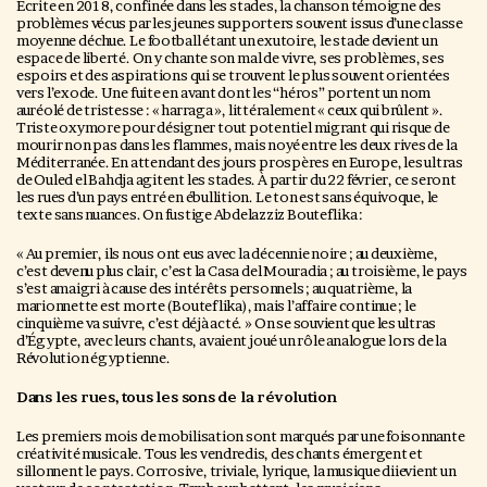
Écrite en 2018, confinée dans les stades, la chanson témoigne des
problèmes vécus par les jeunes supporters souvent issus d’une classe
moyenne déchue. Le football étant un exutoire, le stade devient un
espace de liberté. On y chante son mal de vivre, ses problèmes, ses
espoirs et des aspirations qui se trouvent le plus souvent orientées
vers l’exode. Une fuite en avant dont les “héros” portent un nom
auréolé de tristesse : « harraga », littéralement « ceux qui brûlent ».
Triste oxymore pour désigner tout potentiel migrant qui risque de
mourir non pas dans les flammes, mais noyé entre les deux rives de la
Méditerranée. En attendant des jours prospères en Europe, les ultras
de Ouled el Bahdja agitent les stades. À partir du 22 février, ce seront
les rues d’un pays entré en ébullition. Le ton est sans équivoque, le
texte sans nuances. On fustige Abdelazziz Bouteflika :
« Au premier, ils nous ont eus avec la décennie noire ; au deuxième,
c’est devenu plus clair, c’est la Casa del Mouradia ; au troisième, le pays
s’est amaigri à cause des intérêts personnels ; au quatrième, la
marionnette est morte (Bouteflika), mais l’affaire continue ; le
cinquième va suivre, c’est déjà acté. » On se souvient que les ultras
d’Égypte, avec leurs chants, avaient joué un rôle analogue lors de la
Révolution égyptienne.
Dans les rues, tous les sons de la révolution
Les premiers mois de mobilisation sont marqués par une foisonnante
créativité musicale. Tous les vendredis, des chants émergent et
sillonnent le pays. Corrosive, triviale, lyrique, la musique diievient un