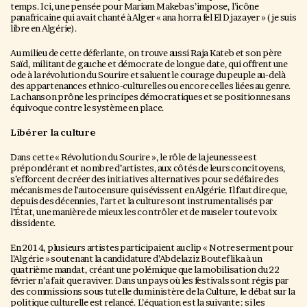
temps. Ici, une pensée pour Mariam Makeba s’impose, l’icône
panafricaine qui avait chanté à Alger « ana horra fel El Djazayer » (je suis
libre en Algérie).
Au milieu de cette déferlante, on trouve aussi Raja Kateb et son père
Saïd, militant de gauche et démocrate de longue date, qui offrent une
ode à la révolution du Sourire et saluent le courage du peuple au-delà
des appartenances ethnico-culturelles ou encore celles liées au genre.
La chanson prône les principes démocratiques et se positionne sans
équivoque contre le système en place.
Libérer la culture
Dans cette « Révolution du Sourire », le rôle de la jeunesse est
prépondérant et nombre d’artistes, aux côtés de leurs concitoyens,
s’efforcent de créer des initiatives alternatives pour se défaire des
mécanismes de l’autocensure qui sévissent en Algérie. Il faut dire que,
depuis des décennies, l’art et la culture sont instrumentalisés par
l’État, une manière de mieux les contrôler et de museler toute voix
dissidente.
En 2014, plusieurs artistes participaient au clip « Notre serment pour
l’Algérie » soutenant la candidature d’Abdelaziz Bouteflika à un
quatrième mandat, créant une polémique que la mobilisation du 22
février n’a fait que raviver. Dans un pays où les festivals sont régis par
des commissions sous tutelle du ministère de la Culture, le débat sur la
politique culturelle est relancé. L’équation est la suivante : si les