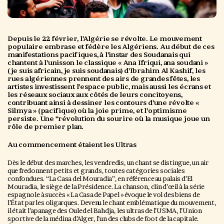
Depuis le 22 février, l’Algérie se révolte. Le mouvement
populaire embrase et fédère les Algériens. Au début de ces
manifestations pacifiques, à l’instar des Soudanais qui
chantent à l’unisson le classique « Ana Ifriqui, ana soudani »
(je suis africain, je suis soudanais) d’Ibrahim Al Kashif, les
rues algériennes prennent des airs de grandes fêtes, les
artistes investissent l’espace public, mais aussi les écrans et
les réseaux sociaux aux côtés de leurs concitoyens,
contribuant ainsi à dessiner les contours d’une révolte «
Silmya » (pacifique) où la joie prime, et l’optimisme
persiste. Une “révolution du sourire où la musique joue un
rôle de premier plan.
Au commencement étaient les Ultras
Dès le début des marches, les vendredis, un chant se distingue, un air
que fredonnent petits et grands, toutes catégories sociales
confondues. “La Casa del Mouradia”, en référence au palais d’El
Mouradia, le siège de la Présidence. La chanson, clin d’œil à la série
espagnole à succès « La Casa de Papel » évoque le vol des biens de
l’État par les oligarques. Devenu le chant emblématique du mouvement,
il était l’apanage des Ouled el Bahdja, les ultras de l’USMA, l’Union
sportive de la médina d’Alger, l’un des clubs de foot de la capitale.