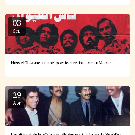
03
Sep
Nass el Ghiwane : transe, poésie et résistances au Maroc
29
Apr
Il était une fois le raï : la compile des nostalgiques de l’âge d’or