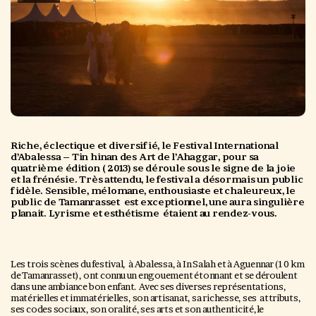
Riche, éclectique et diversifié, le Festival International
d’Abalessa – Tin hinan des Art de l’Ahaggar, pour sa
quatrième édition ( 2013) se déroule sous le signe de la joie
et la frénésie. Très attendu, le festival a désormais un public
fidèle. Sensible, mélomane, enthousiaste et chaleureux, le
public de Tamanrasset est exceptionnel, une aura singulière
planait. Lyrisme et esthétisme étaient au rendez-vous.
Les trois scènes du festival, à Abalessa, à In Salah et à Aguennar (10 km
de Tamanrasset), ont connu un engouement étonnant et se déroulent
dans une ambiance bon enfant.
Avec ses diverses représentations,
matérielles et immatérielles, son artisanat, sa richesse, ses attributs,
ses codes sociaux, son oralité, ses arts et son authenticité,le