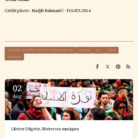
Crédit photo : Nadjib Rahmani
©
- FIAATA 2014
Initialement publié sur www.babzman.com
Sahara
Art
Sahel
Musique
02
Aug
Libérer l’Algérie, libérer ses musiques