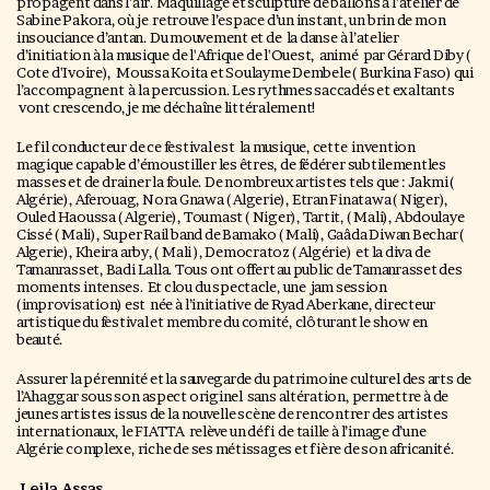
propagent dans l’air. Maquillage et sculpture de ballons à l’atelier de
Sabine Pakora, où je retrouve l’espace d’un instant, un brin de mon
insouciance d’antan. Du mouvement et de la danse à l’atelier
d’initiation à la musique de l'Afrique de l'Ouest, animé par Gérard Diby (
Cote d'Ivoire), Moussa Koita et Soulayme Dembele ( Burkina Faso) qui
l’accompagnent à la percussion. Les rythmes saccadés et exaltants
vont crescendo,je me déchaîne littéralement!
Le fil conducteur de ce festival est la musique, cette invention
magique capable d’émoustiller les êtres, de fédérer subtilementles
masses et de drainer la foule. De nombreux artistes tels que : Jakmi (
Algérie), Aferouag, Nora Gnawa ( Algerie), Etran Finatawa ( Niger),
Ouled Haoussa ( Algerie), Toumast ( Niger), Tartit, ( Mali), Abdoulaye
Cissé ( Mali), Super Rail band de Bamako ( Mali), Gaâda Diwan Bechar (
Algerie), Kheira arby, ( Mali ), Democratoz ( Algérie) et la diva de
Tamanrasset, Badi Lalla. Tous ont offert au public de Tamanrasset des
moments intenses.
Et clou du spectacle, une jam session
(improvisation) est née à l’initiative de Ryad Aberkane, directeur
artistique du festival et membre du comité, clôturant le show en
beauté.
Assurer la pérennité et la sauvegarde du patrimoine culturel des arts de
l’Ahaggar sous son aspect originel sans altération, permettre à de
jeunes artistes issus de la nouvelle scène de rencontrer des artistes
internationaux, le FIATTA relève un défi de taille à l’image d’une
Algérie complexe, riche de ses métissages et fière de son africanité.
Leila Assas