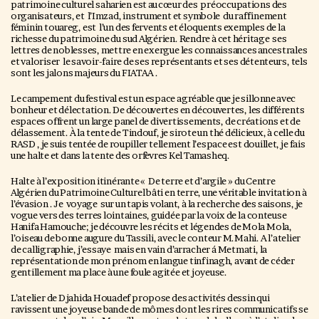
patrimoine culturel saharien est au cœur des préoccupations des
organisateurs, et l’Imzad, instrument et symbole du raffinement
féminin touareg, est l’un des fervents et éloquents exemples de la
richesse du patrimoine du sud Algérien. Rendre à cet héritage ses
lettres de noblesses, mettre en exergue les connaissances ancestrales
et valoriser le savoir-faire de ses représentants et ses détenteurs, tels
sont les jalons majeurs du FIATAA .
Le campement du festival est un espace agréable que je sillonne avec
bonheur et délectation. De découvertes en découvertes, les différents
espaces offrent un large panel de divertissements, de créations et de
délassement. À la tente de Tindouf, je sirote un thé délicieux, à celle du
RASD , je suis tentée de roupiller tellement l’espace est douillet, je fais
une halte et dans la tente des orfèvres Kel Tamasheq.
Halte à l’exposition itinérante « De terre et d’argile » du Centre
Algérien du Patrimoine Culturel bâti en terre, une véritable invitation à
l’évasion . Je voyage sur un tapis volant, à la recherche des saisons, je
vogue vers des terres lointaines, guidée par la voix de la conteuse
Hanifa Hamouche; je découvre les récits et légendes de Mola Mola,
l’oiseau de bonne augure du Tassili, avec le conteur M.Mahi. A l’atelier
de calligraphie, j’essaye mais en vain d’arracher á Metmati, la
représentation de mon prénom en langue tinfinagh, avant de céder
gentillement ma place à une foule agitée et joyeuse.
L’atelier de Djahida Houadef propose des activités dessin qui
ravissent une joyeuse bande de mômes dont les rires communicatifs se