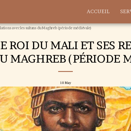
ACCUEIL
SER
elations avec les sultans du Maghreb (période médiévale)
 ROI DU MALI ET SES R
U MAGHREB (PÉRIODE 
10
May