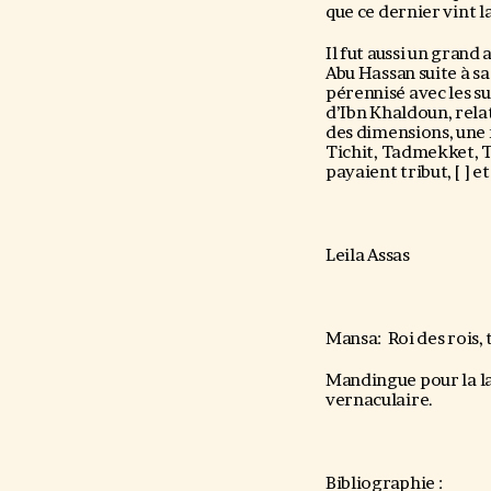
que ce dernier vint 
Il fut aussi un grand
Abu Hassan suite à sa 
pérennisé avec les s
d’Ibn Khaldoun, rela
des dimensions, une
Tichit, Tadmekket, T
payaient tribut, [ ] 
Leila Assas
Mansa: Roi des rois,
Mandingue pour la la
vernaculaire.
Bibliographie :