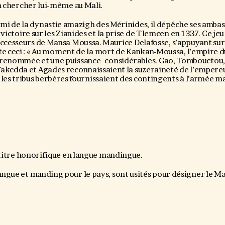
la chercher lui-même au Mali.
 ami de la dynastie amazigh des Mérinides, il dépêche ses ambas
victoire sur les Zianides et la prise de Tlemcen en 1337. Ce jeu 
uccesseurs de Mansa Moussa. Maurice Delafosse, s’appuyant su
te ceci : « Au moment de la mort de Kankan-Moussa, l’empire du
 renommée et une puissance considérables. Gao, Tombouctou,
akcdda et Agades reconnaissaient la suzeraineté de l’empere
et les tribus berbères fournissaient des contingents à l’armée 
 titre honorifique en langue mandingue.
ngue et manding pour le pays, sont usités pour désigner le Mal