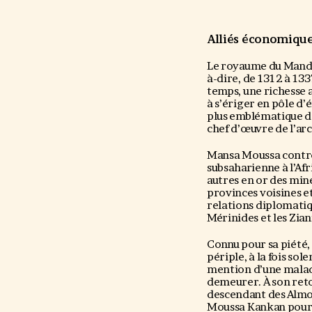
Alliés économique
Le royaume du Mandi
à-dire, de 1312 à 133
temps, une richesse 
à s’ériger en pôle d
plus emblématique de
chef d’œuvre de l’arc
Mansa Moussa contrôl
subsaharienne à l’Afri
autres en or des mine
provinces voisines et
relations diplomatiqu
Mérinides et les Zian
Connu pour sa piété,
périple, à la fois sol
mention d’une maladi
demeurer. À son retou
descendant des Almoh
Moussa Kankan pour 