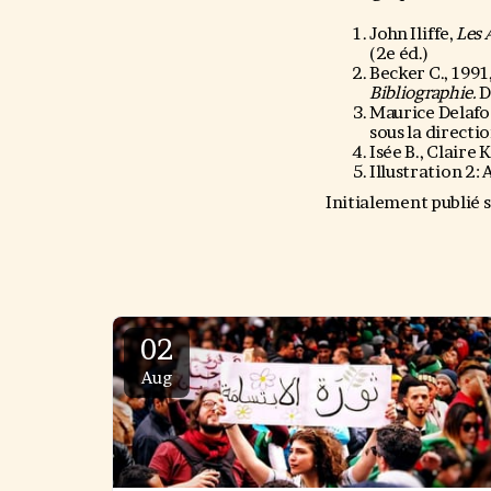
John Iliffe,
Les 
(2e éd.)
Becker C., 1991
Bibliographie.
D
Maurice Delafoss
sous la directi
Isée B., Claire 
Illustration 2:
Initialement publié 
02
Aug