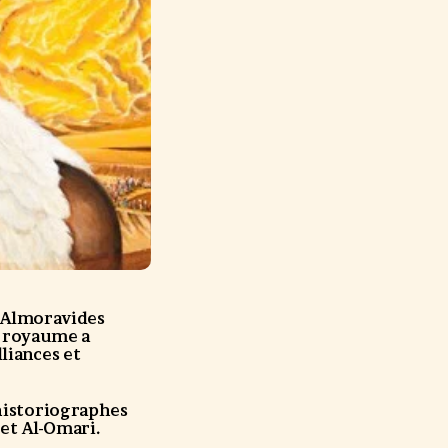
s Almoravides
e royaume a
liances et
’historiographes
et Al-Omari.