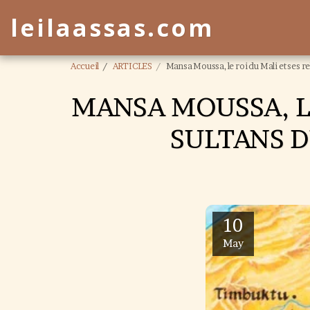
leilaassas.com
Accueil
ARTICLES
Mansa Moussa, le roi du Mali et ses r
MANSA MOUSSA, LE
SULTANS D
10
May