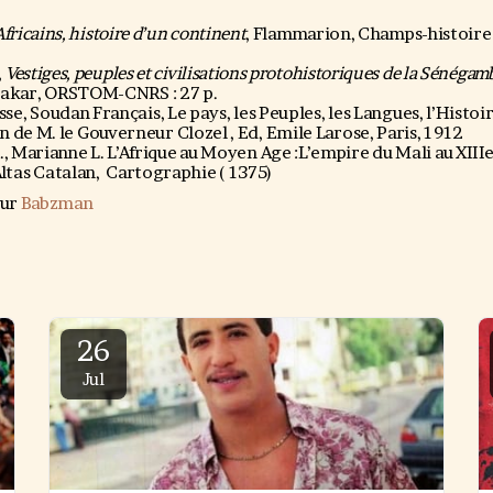
Africains, histoire d’un continent
, Flammarion, Champs-histoire 
,
Vestiges, peuples et civilisations protohistoriques de la Sénégamb
akar, ORSTOM-CNRS : 27 p.
e, Soudan Français, Le pays, les Peuples, les Langues, l’Histoire
on de M. le Gouverneur Clozel , Ed, Emile Larose, Paris, 1912
K., Marianne L. L’Afrique au Moyen Age :L’empire du Mali au XIIIe
 Altas Catalan, Cartographie ( 1375)
sur
Babzman
26
Jul