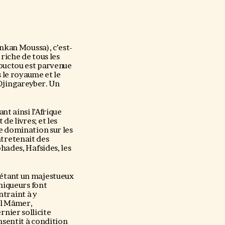
nkan Moussa), c’est-
 riche de tous les
bouctou est parvenue
 le royaume et le
 Djingareyber. Un
t ainsi l’Afrique
de livres; et les
te domination sur les
ntretenait des
ohades, Hafsides, les
 étant un majestueux
oniqueurs font
ntraint à y
’El Mâmer,
rnier sollicite
sentit à condition