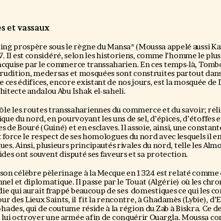
s et vassaux
ng prospère sous le règne du Mansa* (Moussa appelé aussi Ka
7. Il est considéré, selon les historiens, comme l’homme le plus
acquise par le commerce transsaharien. En ces temps-là, Tom
’érudition, medersas et mosquées sont construites partout dans
 ces édifices, encore existant de nos jours, est la mosquée de
hitecte andalou Abu Ishak el-saheli.
e les routes transsahariennes du commerce et du savoir; relian
que du nord, en pourvoyant les uns de sel, d’épices, d’étoffes et 
s de Bouré (Guiné) et en esclaves. Il assoie, ainsi, une constan
 force le respect de ses homologues du nord avec lesquels il e
es. Ainsi, plusieurs principautés rivales du nord, telle les Alm
ides ont souvent disputé ses faveurs et sa protection.
 son célèbre pèlerinage à la Mecque en 1324 est relaté comme
ennel et diplomatique. Il passe par le Touat (Algérie) où les chr
e qui aurait frappé beaucoup de ses domestiques ce qui les co
r des Lieux Saints, il fit la rencontre, à Ghadamès (Lybie), d
ades, qui de coutume réside à la région du Zab à Biskra. Ce de
lui octroyer une armée afin de conquérir Ouargla. Moussa con