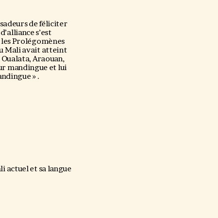
sadeurs de féliciter
d’alliance s’est
r les Prolégomènes
 Mali avait atteint
 Oualata, Araouan,
ur mandingue et lui
mandingue » .
i actuel et sa langue